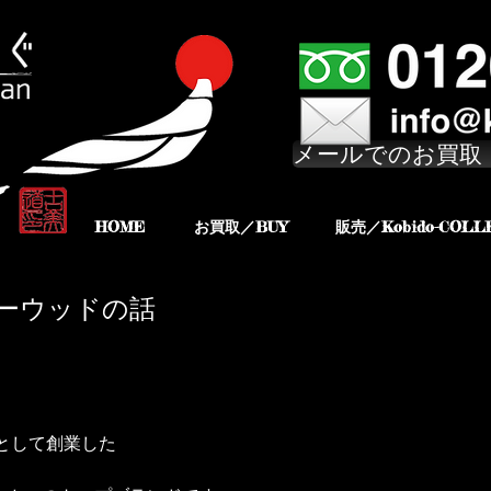
メールでのお買取
HOME
お買取／BUY
販売／Kobido-COLL
ッキーウッドの話
房として創業した