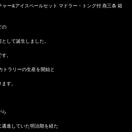
ピッチャー&アイスペールセット マドラー・トング付 燕三条 箱
どの
房として誕生しました。
です。
にカトラリーの生産を開始と
ります。
がら
に邁進していた明治期を経た