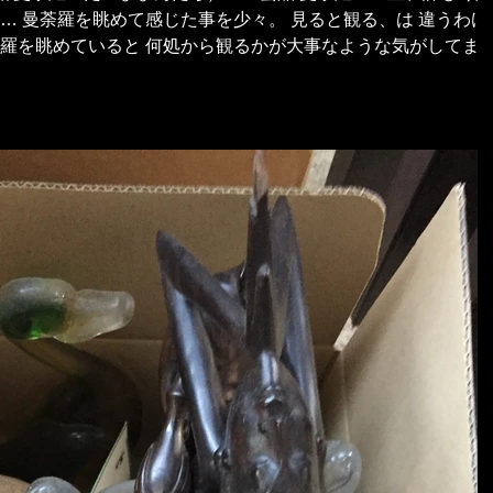
… 曼荼羅を眺めて感じた事を少々。 見ると観る、は 違うわけ
荼羅を眺めていると 何処から観るかが大事なような気がしてま