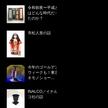
令和前夜〜平成と
はどんな時代だっ
たのか？
市松人形の話
今年のゴールデン
ウィークも！東京
キモノショー
2019 5/2から！
INALCO／イナル
コ社の話