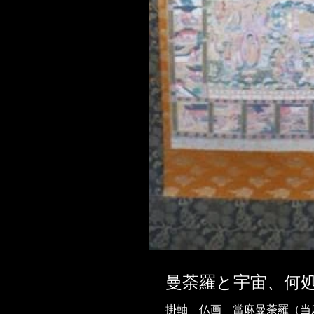
曼荼羅と宇宙、何
掛軸 仏画 當麻曼荼羅（当麻