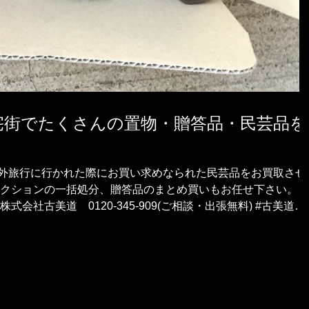
宅街でたくさんの置物・贈答品・民芸品を
外旅行に行かれた際にお買い求めなられた民芸品をお買取させ
レクションの一括処分、贈答品のまとめ買いもお任せ下さい。ま
会社古美道 0120-345-909(ご相談・出張無料) #古美道お