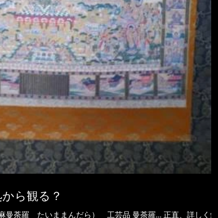
処から観る？
曼荼羅 たいままんだら） 工芸品 曼荼羅... 正直、詳しく解