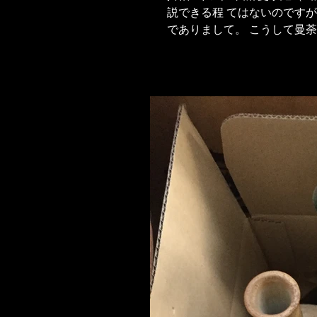
説できる程 てはないのですが
でありまして。 こうして曼
ります。...