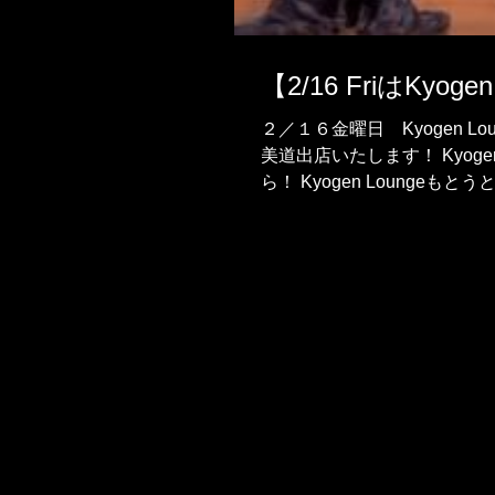
【2/16 FriはKyoge
２／１６金曜日 Kyogen L
美道出店いたします！ Kyogen