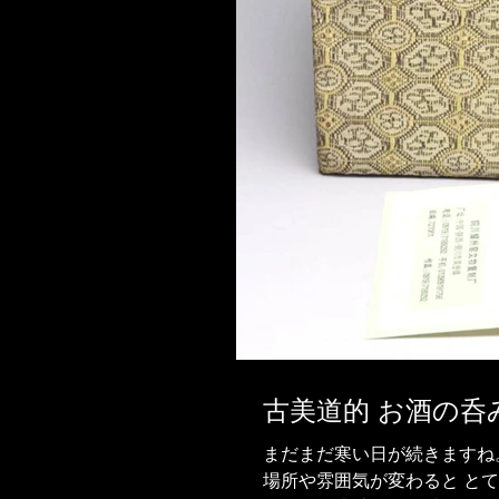
古美道的 お酒の呑
まだまだ寒い日が続きますね。 体が温まる日本酒、ぬる燗で一杯 いいですね... 同じ
場所や雰囲気が変わると と