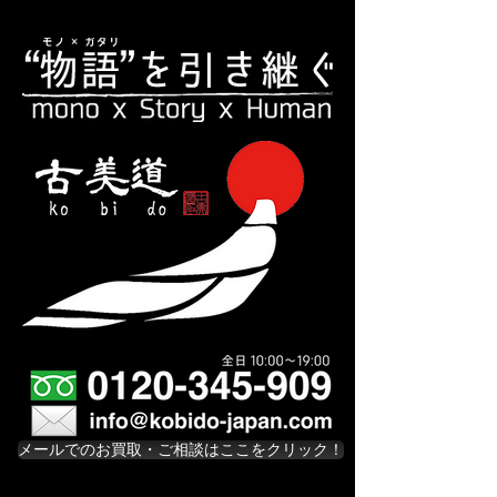
メールでのお買取・ご相談はここをクリック！