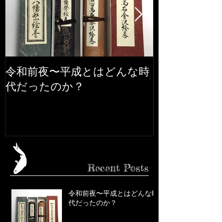
令和前夜〜平成とはどんな時
市松人形の話
代だったのか？
Recent Posts
令和前夜〜平成とはどんな時
代だったのか？