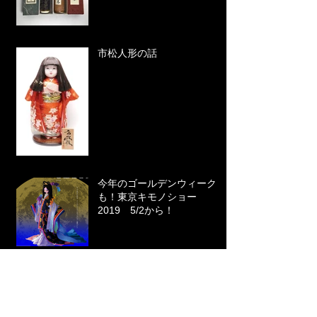
市松人形の話
今年のゴールデンウィーク
も！東京キモノショー
2019 5/2から！
INALCO／イナルコ社の話