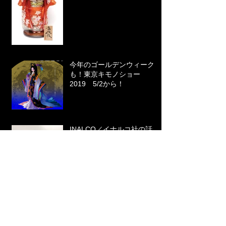
今年のゴールデンウィーク
も！東京キモノショー
2019 5/2から！
INALCO／イナルコ社の話
さよなら平成 新元号は...