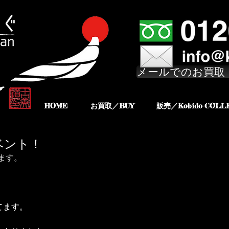
メールでのお買取
HOME
お買取／BUY
販売／Kobido-COLL
ベント！
れます。
てます。