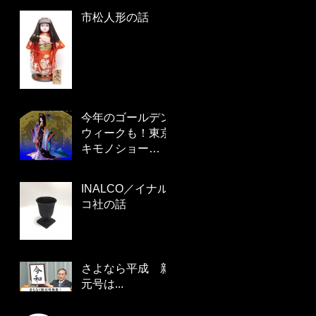
市松人形の話
今年のゴールデン
ウィークも！東京
キモノショー
2019 5/2から！
INALCO／イナル
コ社の話
さよなら平成 新
元号は...