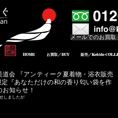
メールでのお買取
HOME
お買取／BUY
販売／Kobido-COLL
回古美道会 『アンティーク夏着物・浴衣販売
限定『あなただけの和の香り匂い袋を作
のお知らせ！
らせしましたが