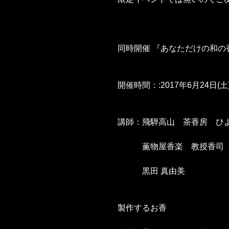
同時開催 『あなただけの和の
開催時間：:2017年6月24日(土)1
講師：飛騨高山　茶香房　ひ
　　　薫物屋香楽　教授香司
　　　黒田 真由美　
製作するお香