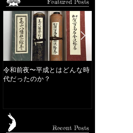
Featured Posts
令和前夜〜平成とはどんな時
市松人形の話
代だったのか？
Recent Posts