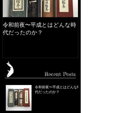
令和前夜〜平成とはどんな時
市松人形の話
代だったのか？
Recent Posts
令和前夜〜平成とはどんな時
代だったのか？