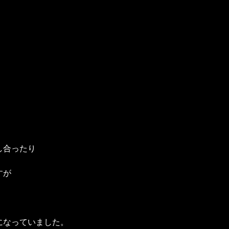
合ったり 
が 
なっていました。 