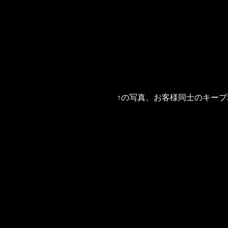
↑の写真、お客様同士のキープ