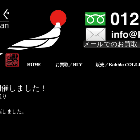
メールでのお買取
HOME
お買取／BUY
販売／Kobido-COLL
開催しました！
り 
しました。 