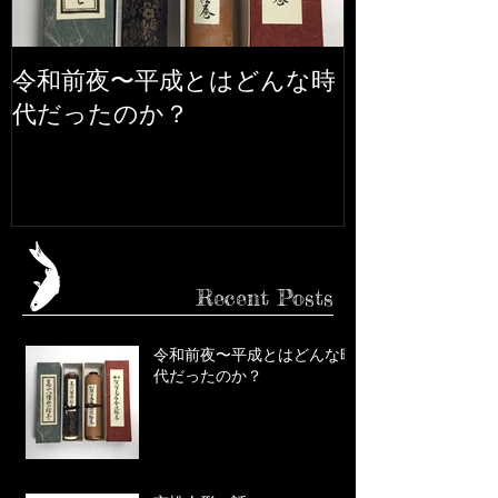
令和前夜〜平成とはどんな時
市松人形の話
代だったのか？
Recent Posts
令和前夜〜平成とはどんな時
代だったのか？