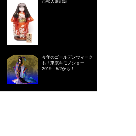
市松人形の話
今年のゴールデンウィーク
も！東京キモノショー
2019 5/2から！
INALCO／イナルコ社の話