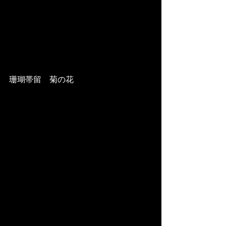
珊瑚帯留　菊の花 