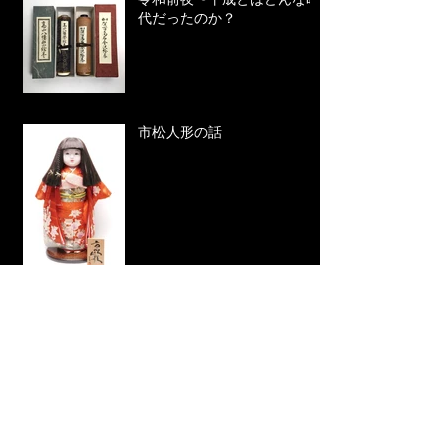
代だったのか？
市松人形の話
今年のゴールデンウィーク
も！東京キモノショー
2019 5/2から！
INALCO／イナルコ社の話