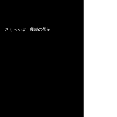
さくらんぼ　珊瑚の帯留 