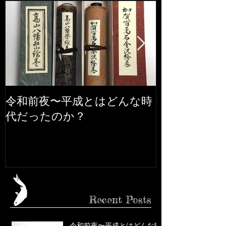
令和前夜〜平成とはどんな時
市松人形の話
代だったのか？
Recent Posts
令和前夜〜平成とはどんな時