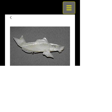
貝細工鯉彫刻アンティーク
帯留
価
￥10,000
格
商品名　貝細工鯉彫刻アンティーク帯留
サイズ　7.1×3.1cm