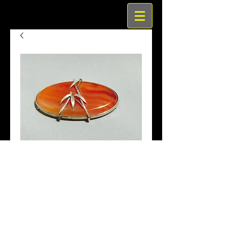
瑪瑙竹彫金アンティーク帯
留
価
￥25,000
格
商品名　瑪瑙竹彫金アンティーク帯留