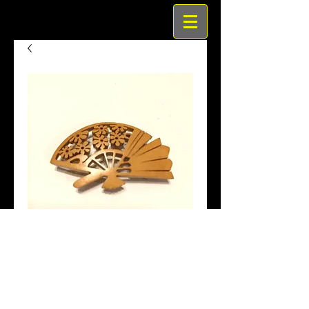
柘植扇透アンティーク帯留
価
￥5,000
格