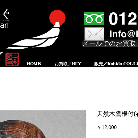
メールでのお買取
HOME
お買取／BUY
販売／Kobido-COLL
天然木鷹根付(
価
￥12,000
格