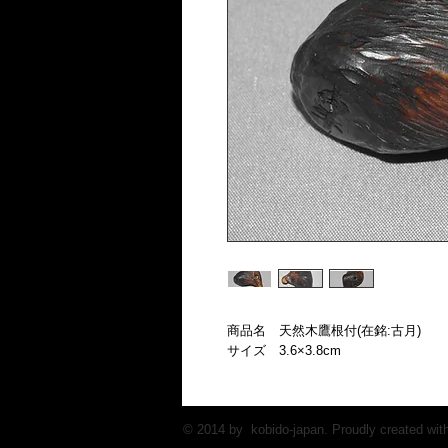
商品名　天然木鷹根付(在銘:古月)
サイズ　3.6×3.8cm
© 2014 by kobido-japan. Proudly created wit