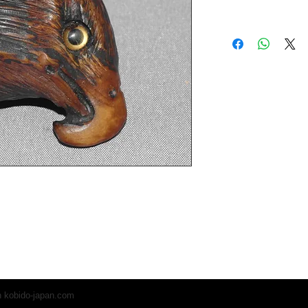
h
kobido-japan.com