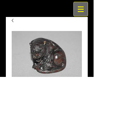
天然木虎根付(耳にかけあ
り）
価
￥15,000
格
商品名　天然木虎根付(耳にかけあり）
サイズ　3.7×3.6cm